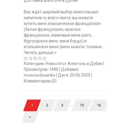
Доставка алкоголя в Дубай
Вас ждет широкий выбор алкогольных
напитков со всего света: вы можете
купить вино классическое французское
(белое французское, красное
французское, замковые вина шато,
бургундское вино, вина бордо) и
итальянское вино (вино кьянти, тоскана
...
Читать дальше »
Категория:
Новости от Алкоголь в Дубае
|
Просмотров:
1490
|
Добавил:
moscowdusanbe
|
Дата:
20.06.2025
|
Комментарии (0)
...
1
2
3
15
16
»