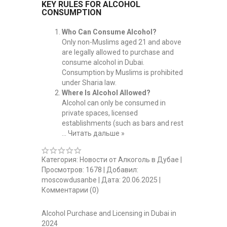
KEY RULES FOR ALCOHOL
CONSUMPTION
Who Can Consume Alcohol?
Only non-Muslims aged 21 and above
are legally allowed to purchase and
consume alcohol in Dubai.
Consumption by Muslims is prohibited
under Sharia law.
Where Is Alcohol Allowed?
Alcohol can only be consumed in
private spaces, licensed
establishments (such as bars and rest
...
Читать дальше »
Категория:
Новости от Алкоголь в Дубае
|
Просмотров:
1678
|
Добавил:
moscowdusanbe
|
Дата:
20.06.2025
|
Комментарии (0)
Alcohol Purchase and Licensing in Dubai in
2024