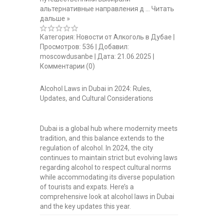
альтернативные направления д
...
Читать
дальше »
Категория:
Новости от Алкоголь в Дубае
|
Просмотров:
536
|
Добавил:
moscowdusanbe
|
Дата:
21.06.2025
|
Комментарии (0)
Alcohol Laws in Dubai in 2024: Rules,
Updates, and Cultural Considerations
Dubai is a global hub where modernity meets
tradition, and this balance extends to the
regulation of alcohol. In 2024, the city
continues to maintain strict but evolving laws
regarding alcohol to respect cultural norms
while accommodating its diverse population
of tourists and expats. Here’s a
comprehensive look at alcohol laws in Dubai
and the key updates this year.