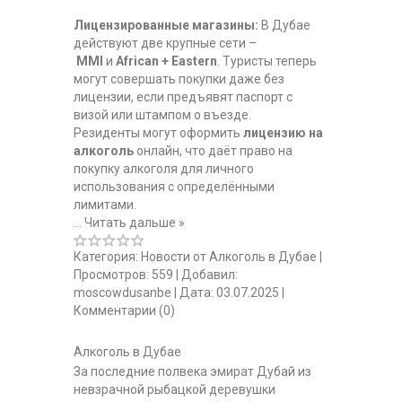
Лицензированные магазины:
В Дубае
действуют две крупные сети –
MMI
и
African + Eastern
. Туристы теперь
могут совершать покупки даже без
лицензии, если предъявят паспорт с
визой или штампом о въезде.
Резиденты могут оформить
лицензию на
алкоголь
онлайн, что даёт право на
покупку алкоголя для личного
использования с определёнными
лимитами.
...
Читать дальше »
Категория:
Новости от Алкоголь в Дубае
|
Просмотров:
559
|
Добавил:
moscowdusanbe
|
Дата:
03.07.2025
|
Комментарии (0)
Алкоголь в Дубае
За последние полвека эмират Дубай из
невзрачной рыбацкой деревушки