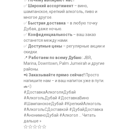
✨
Почему выбирают нас?
✅
Широкий ассортимент
– вино,
шампанское, крепкий алкоголь, пиво и
многое другое.
✅
Быстрая доставка
– в любую точку
Дубая, даже ночью.
✅
Конфиденциальность
– ваш заказ
останется между нами.
✅
Доступные цены
– регулярные акции и
скидки.
📍
Работаем по всему Дубаю:
JBR,
Marina, Downtown, Palm Jumeirah и другие
районы.
📲
Заказывайте прямо сейчас!
Просто
напишите нам – и ваш напиток уже в пути.
🚗💨
#ДоставкаАлкоголяДубай
#АлкогольДубай #ДоставкаВино
#ШампанскоеДубай #КрепкийАлкоголь
#АлкогольСДоставкой #ДубайДоставка
#АнонимноДубай #Алкогол
...
Читать
дальше »