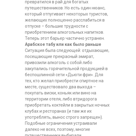
превратился в рай для богатых
путешественников. Но есть один нюанс,
который отпугивает некоторых туристов,
желающих полноценно расслабиться в
отпуске – большие трудности с
приобретением алкогольных напитков.
Теперь этот барьер частично устранен.
Арабское табу или как было раньше
Ситуация была следующей: отдыхающие,
посещающие прекрасный эмират,
привозили алкоголь с собой либо
закупались горячительной продукцией в
беспошлинной сети «Дьюти фри». Для
тех, кто желал приобрести спиртное на
месте, существовало два выхода –
покупать виски, коньяк или вино на
территории отеля, либо втридорога
приобретать коктейли в закрытых ночных
клубах и ресторанах (и там же их
употреблять, вынос строго запрещен).
Подобные ограничения устраивали
далеко не всех, поэтому, многие
путешественники выбирали