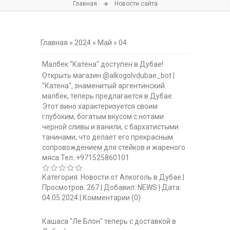
Главная
Новости сайта
Главная
»
2024
»
Май
»
04
Малбек "Катена" доступен в Дубае!
Открыть магазин @alkogolvdubae_bot |
"Катена", знаменитый аргентинский
малбек, теперь предлагается в Дубае.
Этот вино характеризуется своим
глубоким, богатым вкусом с нотами
черной сливы и ванили, с бархатистыми
танинами, что делает его прекрасным
сопровождением для стейков и жареного
мяса.Тел.:+971525860101
Категория:
Новости от Алкоголь в Дубае
|
Просмотров:
267
|
Добавил:
NEWS
|
Дата:
04.05.2024
|
Комментарии (0)
Кашаса "Ле Блон" теперь с доставкой в