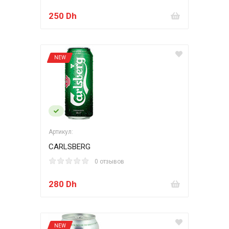
250 Dh
NEW
Артикул:
CARLSBERG
0 отзывов
280 Dh
NEW